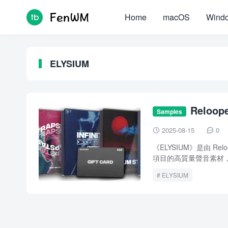
Home
macOS
Wind
ELYSIUM
Reloope
Samples
FANTASTiC
2025-08-15
0


《ELYSIUM》是由 R
項目的高質量聲音素材，
ELYSIUM