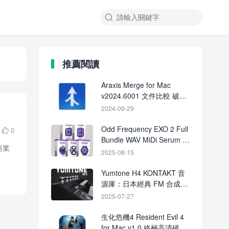

推薦閱讀
Araxis Merge for Mac
v2024.6001 文件比較 破解
版下載
2024-09-29
Odd Frequency EXO 2 Full
0

Bundle WAV MiDi Serum 2
商業
Presets-FANTASTiC
2025-08-15
Yumtone H4 KONTAKT 音
源庫：日本經典 FM 合成器
Yamaha HC-4 音色重現
2025-07-27
（含鼓機與環境 Pad）
生化危機4 Resident Evil 4
for Mac v1.0 終極高清破解