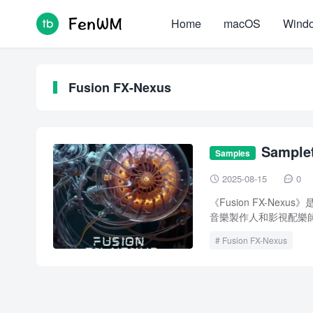
Home
macOS
Wind
Fusion FX-Nexus
Sample
Samples
2025-08-15
0


《Fusion FX-Nex
音樂製作人和影視配樂師
Fusion FX-Nexus