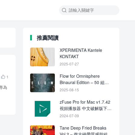

推薦閱讀
XPERIMENTA Kantele
KONTAKT
2025-07-27
Flow for Omnisphere
1

Binaural Edition – 50 組漂
，專為
浮氛圍與雙耳沉浸音色預設
2025-08-15
zFuse Pro for Mac v1.7.42
視頻播放器 中文破解版下載
crack
2024-07-09
Tane Deep Fried Breaks
Vol.2 – 復古磁帶質感鼓組與