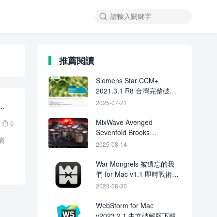

推薦閱讀
Siemens Star CCM+
2021.3.1 R8 台灣完整破解
版下載
音鼓
2025-07-21
MixWave Avenged
0

Sevenfold Brooks
演
Wackerman TCI Files-
2025-08-14
ARCADiA
War Mongrels 被遺忘的我
們 for Mac v1.1 即時戰術遊
戲
2023-08-30
WebStorm for Mac
v2023.2.1 中文破解版下載