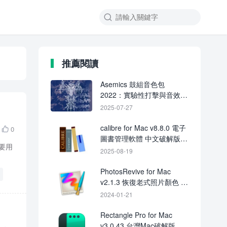

推薦閱讀
Asemics 鼓組音色包
2022：實驗性打擊與音效素
材庫 FL Studio 專用
2025-07-27
calibre for Mac v8.8.0 電子
0

圖書管理軟體 中文破解版下
主要用
載
2025-08-19
PhotosRevive for Mac
v2.1.3 恢復老式照片顏色 中
文破解版下載
2024-01-21
Rectangle Pro for Mac
v3.0.43 台灣Mac破解版下