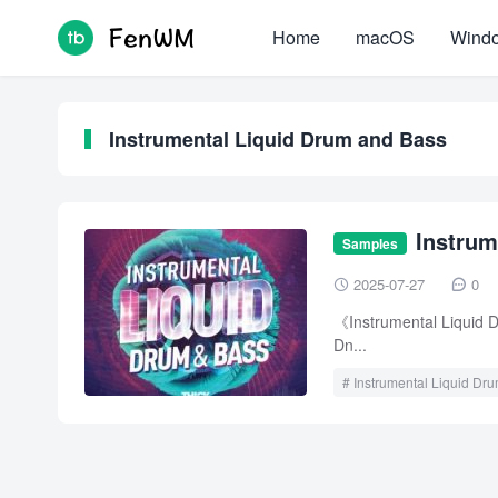
Home
macOS
Wind
Instrumental Liquid Drum and Bass
Instr
Samples
× 溫暖低頻 × 清
2025-07-27
0


《Instrumental Liqu
Dn...
Instrumental Liquid Dr