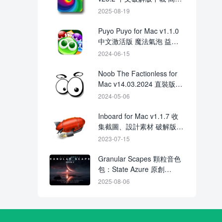
動態壁紙
2025-08-19
Puyo Puyo for Mac v1.1.0
中文激活版 魔法氣泡 益智
消消樂
2024-06-15
Noob The Factionless for
Mac v14.03.2024 直裝版下
載 crack
2024-05-06
Inboard for Mac v1.1.7 收
集截圖、設計素材 破解版下
載
2023-07-15
Granular Scapes 顆粒音色
包：State Azure 原創
Serum 2 音源＋800MB 採
2025-08-06
樣素材下載