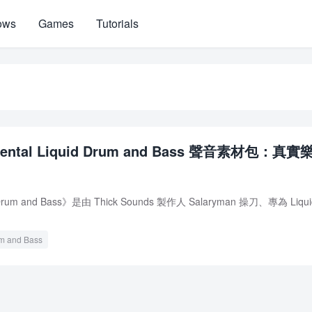
ows
Games
Tutorials
umental Liquid Drum and Bass 聲音素材包：真實
透鼓組（172–175 BPM / WAV 格式）
id Drum and Bass》是由 Thick Sounds 製作人 Salaryman 操刀、專為 Liqui
um and Bass