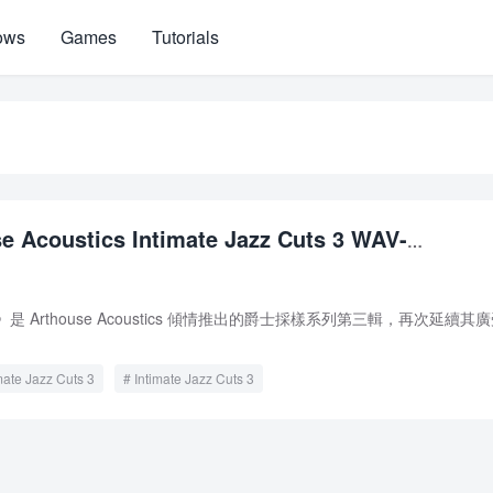
ows
Games
Tutorials
e Acoustics Intimate Jazz Cuts 3 WAV-
Cuts 3》是 Arthouse Acoustics 傾情推出的爵士採樣系列第三輯，再次延續其
mate Jazz Cuts 3
Intimate Jazz Cuts 3