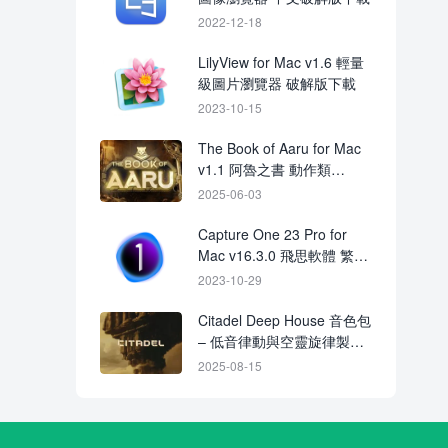
2022-12-18
LilyView for Mac v1.6 輕量
級圖片瀏覽器 破解版下載
2023-10-15
The Book of Aaru for Mac
v1.1 阿魯之書 動作類
Rogue-lite遊戲
2025-06-03
Capture One 23 Pro for
Mac v16.3.0 飛思軟體 繁體
中文破解版下載
2023-10-29
Citadel Deep House 音色包
– 低音律動與空靈旋律製作
套裝
2025-08-15