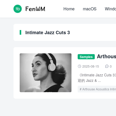
Home
macOS
Wind
Intimate Jazz Cuts 3
Arthous
Samples
FANTASTiC
2025-08-15
0


《Intimate Jazz 
迎的 Jazz & ...
Arthouse Acoustics Inti