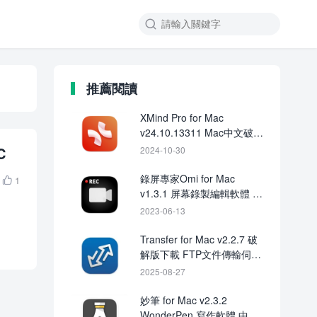

推薦閱讀
XMind Pro for Mac
v24.10.13311 Mac中文破解
版下載
C
2024-10-30
錄屏專家Omi for Mac
1

v1.3.1 屏幕錄製編輯軟體 中
文破解版下載
2023-06-13
Transfer for Mac v2.2.7 破
解版下載 FTP文件傳輸伺服
器
2025-08-27
妙筆 for Mac v2.3.2
WonderPen 寫作軟體 中文