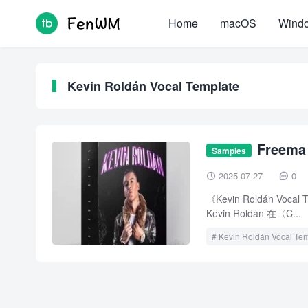
Home
macOS
Wind
Kevin Roldán Vocal Template
Freema
Samples
2025-07-27
0


《Kevin Roldán V
Kevin Roldán 在〈C...
Kevin Roldán Vocal Te