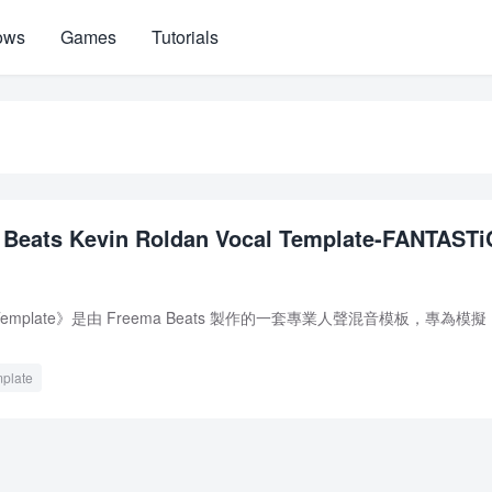
ows
Games
Tutorials
 Beats Kevin Roldan Vocal Template-FANTASTi
ocal Template》是由 Freema Beats 製作的一套專業人聲混音模板，專為模擬
mplate