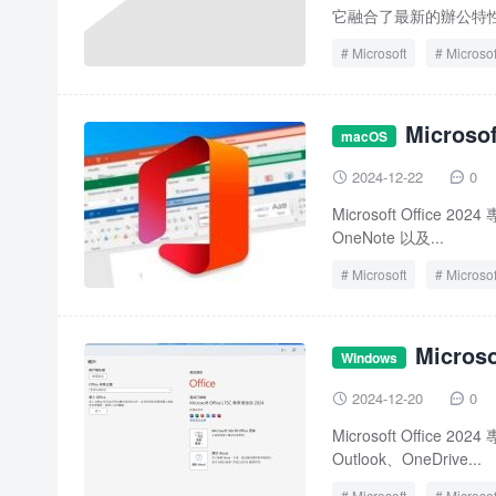
它融合了最新的辦公特性
Microsoft
Microsof
Office 2024
Offic
Micros
macOS
2024-12-22
0


Microsoft Office 2
OneNote 以及...
Microsoft
Microsof
Micros
Windows
2024-12-20
0


Microsoft Office
Outlook、OneDrive...
Microsoft
Microsof