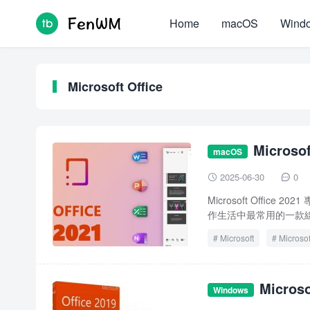
Home
macOS
Wind
Microsoft Office
Micros
macOS
2025-06-30
0


Microsoft Off
作生活中最常用的一款線
Microsoft
Microsof
Micro
Windows