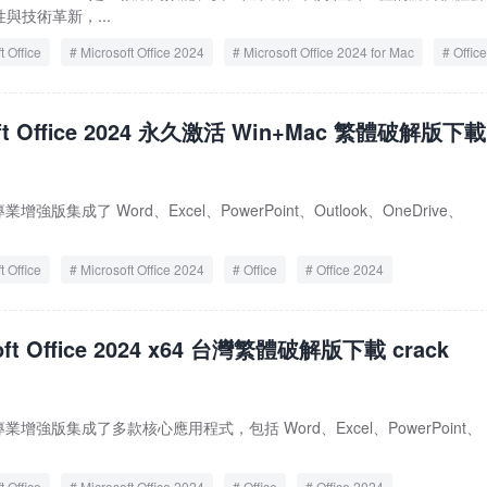
與技術革新，...
t Office
Microsoft Office 2024
Microsoft Office 2024 for Mac
Office
e 2024 for Mac
oft Office 2024 永久激活 Win+Mac 繁體破解版下載
024 專業增強版集成了 Word、Excel、PowerPoint、Outlook、OneDrive、
t Office
Microsoft Office 2024
Office
Office 2024
oft Office 2024 x64 台灣繁體破解版下載 crack
 2024 專業增強版集成了多款核心應用程式，包括 Word、Excel、PowerPoint、
t Office
Microsoft Office 2024
Office
Office 2024