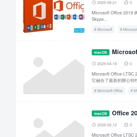
2025-06-21
0


Microsoft Office 
Skype...
Microsoft
Microsof
Microso
macOS
2025-04-19
0


Microsoft Offi
它融合了最新的辦公特性
Microsoft Office
Mi
Microsoft Office LTSC 
Office
Office 2024 for Mac
macOS
2025-02-12
0


Microsoft Offi