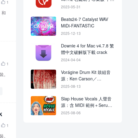
1

破解版下載
2023-05-31
k，和
Beats24-7 Catalyst WAV
MiDi-FANTASTiC
2025-12-13
Downie 4 for Mac v4.7.8 繁
體中文破解版下載 crack
2024-04-04
1

Vorágine Drum Kit 鼓組音
套裝。
源：Ken Carson／
Osamason 風格鼓聲＋旋律
2025-08-13
Loop 與 MIDI
Slap House Vocals 人聲音
源：含 MIDI 範例＋Serum
／Sylenth1 預設音色下載
k
2025-08-06
1

套裝。