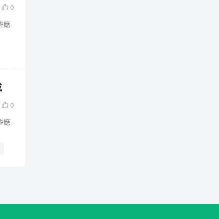
0

些應
載
0

些應