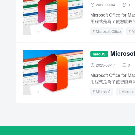
2023-09-04
0


Microsoft Off
用程式是為了使您能夠開
Microsoft Office
Mi
Office 2021
Offic
Microso
macOS
2023-08-17
0


Microsoft Off
用程式是為了使您能夠開
Microsoft
Microsof
Office 2021
Offic