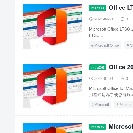
Office 
Office
Office 2024
macOS
2024-04-21
0


Microsoft Office LT
LTSC...
Microsoft Office
Mi
Microsoft Office LTSC 2
Office
Office LTSC 2021 for M
macOS
2024-01-21
0


Microsoft Off
用程式是為了使您能夠開
Microsoft
Microsof
Microso
macOS