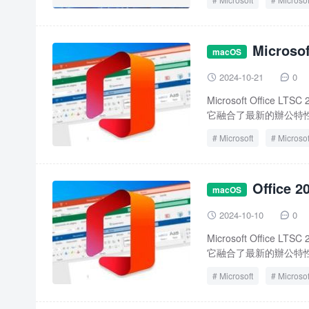
Microso
macOS
2024-10-21
0


Microsoft Offi
它融合了最新的辦公特性
Microsoft
Microsof
Microsoft Office LTSC
Office 
Office
Office 2024
macOS
2024-10-10
0


Microsoft Offi
它融合了最新的辦公特性
Microsoft
Microsof
Microsoft Office LTSC