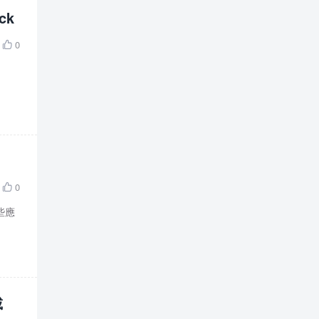
ck
0

21
0

些應
載