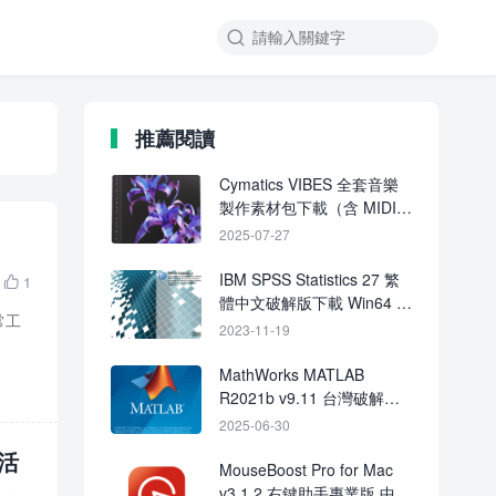

推薦閱讀
Cymatics VIBES 全套音樂
製作素材包下載（含 MIDI、
808、和聲、人聲）
2025-07-27
IBM SPSS Statistics 27 繁
1

體中文破解版下載 Win64 永
常工
久激活
2023-11-19
MathWorks MATLAB
R2021b v9.11 台灣破解版
下載CRACK
2025-06-30
激活
MouseBoost Pro for Mac
v3.1.2 右鍵助手專業版 中文