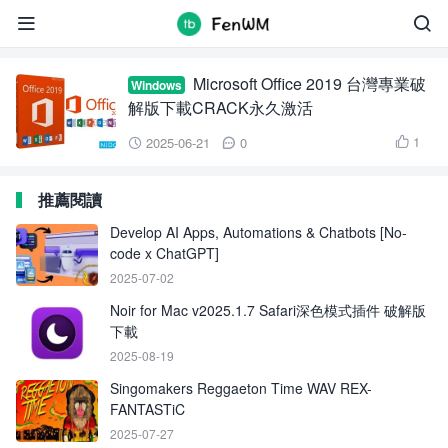
Office 2019


Microsoft Office 2019 台灣專業破
Windows
解版下載CRACK永久激活
1
2025-06-21
0



推薦閱讀
Develop AI Apps, Automations & Chatbots [No-
code x ChatGPT]
2025-07-02
Noir for Mac v2025.1.7 Safari深色模式插件 破解版
下載
2025-08-19
Singomakers Reggaeton Time WAV REX-
FANTASTiC
2025-07-27