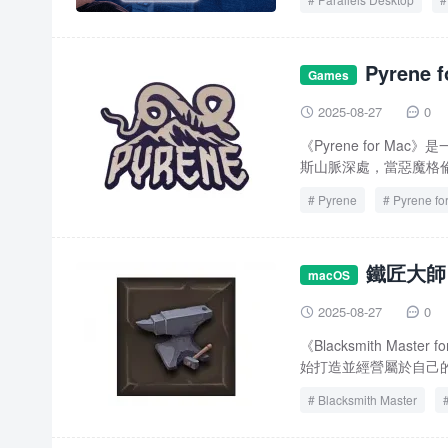
Parallels Desktop for M
Pyrene
Games
2025-08-27
0


《Pyrene for 
斯山脈深處，當惡魔格倫
Pyrene
Pyrene fo
鐵匠大師 B
macOS
2025-08-27
0


《Blacksmith M
始打造並經營屬於自己的
Blacksmith Master