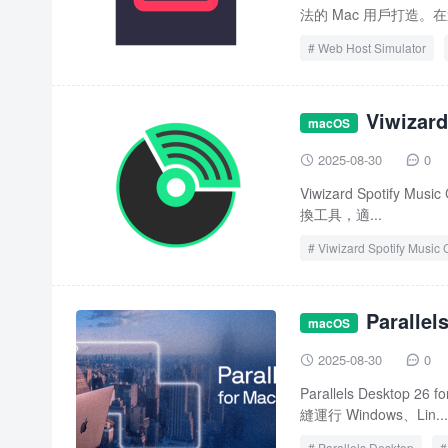
法的 Mac 用戶打造。
Web Host Simulator
Viwizar
macOS
版下載 Spotif
2025-08-30
0


Viwizard Spotify 
換工具，適...
Viwizard Spotify Music 
Paral
macOS
授權
2025-08-30
0


Parallels Deskt
縫運行 Windows、Lin...
Parallels Desktop