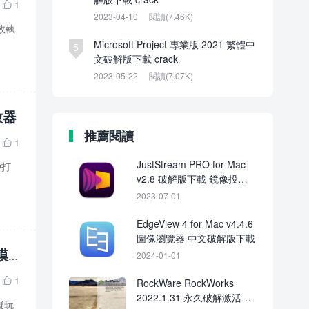
1

2023-04-10
閱讀(7.46K)
高效執
Microsoft Project 專業版 2021 繁體中
5
文破解版下載 crack
2023-05-22
閱讀(7.07K)
放器
推薦閱讀
1

JustStream PRO for Mac
戶打
v2.8 破解版下載 鏡像投屏
工具
2023-07-01
EdgeView 4 for Mac v4.4.6
圖像瀏覽器 中文破解版下載
模
2024-01-01
1

RockWare RockWorks
2022.1.31 永久破解激活下
擬玩