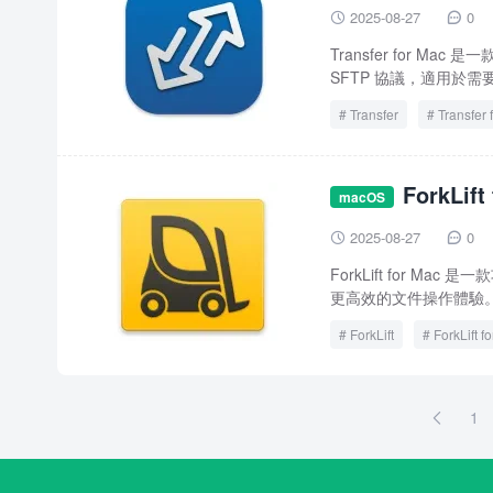
2025-08-27
0


Transfer for M
SFTP 協議，適用於需
Transfer
Transfer 
ForkLi
macOS
2025-08-27
0


ForkLift for M
更高效的文件操作體驗。
ForkLift
ForkLift f
1
