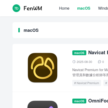
Home
macOS
Wind
macOS
Navica
macOS
2025-08-30
0


Navicat Premiu
管理員和數據分析師等用
Navicat Premium
OmniFo
macOS