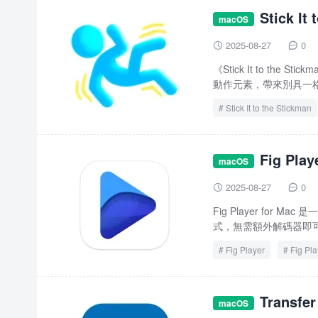
Stick I
macOS
2025-08-27
0


《Stick It to t
動作元素，帶來別具一格
Stick It to the Stickman
Fig Pl
macOS
2025-08-27
0


Fig Player fo
式，無需額外解碼器即可
Fig Player
Fig Pla
Transf
macOS