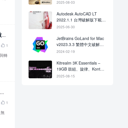
載
2025-08-03
Autodesk AutoCAD LT
2022.1.1 台灣破解版下載
CRACK
2025-06-30
灣激活
JetBrains GoLand for Mac
v2023.3.3 繁體中文破解版
1

下載 crack
2024-02-19
下載與轉
Kitrealm 3K Essentials –
19GB 鼓組、旋律、Kontakt
樂器與製作工具全集
2025-08-15
永久
1

上無