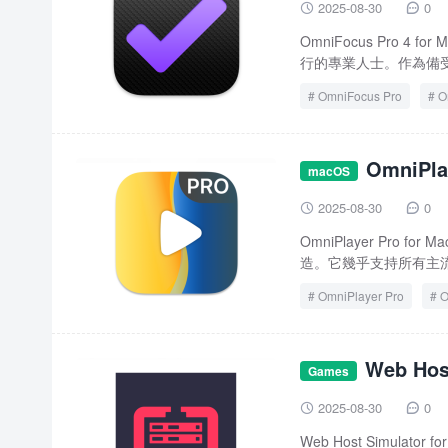
2025-08-30
0


OmniFocus Pro 
行的專業人士。作為備受
OmniFocus Pro
O
OmniPl
macOS
2025-08-30
0


OmniPlayer Pro 
造。它幾乎支持所有主流
OmniPlayer Pro
O
Web Ho
Games
擬器
2025-08-30
0


Web Host Simu